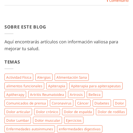
1
Comentario
SOBRE ESTE BLOG
Aquí encontrarás artículos con información valiosa para
mejorar tu salud.
TEMAS
Actividad Física
Alergias
Alimentación Sana
alimentos funcionales
Apiterapia
Apiterapia para apiterapeutas
Apitherapy
Artritis Reumatoidea
Artrosis
Belleza
Comunicados de prensa
Coronavirus
Cáncer
Diabetes
Dolor
Dolor articular
Dolor crónico
Dolor de espalda
Dolor de rodillas
Dolor Lumbar
Dolor muscular
Ejercicios
Enfermedades autoinmunes
enfermedades digestivas