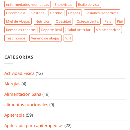
enfermedades reumaticas
Entrevistas
Estilo de vida
Fibromalgia
Gastritis
Heridas
Herpes
Lesiones Deportivas
Miel de Abejas
Nutrición
Obesidad
Osteoarthritis
Pelo
Piel
Remedios caseros
Reporte Real
Salud articular
Sin categorizar
Testimonios
Veneno de abejas
VIH
CATEGORÍAS
Actividad Física
(12)
Alergias
(4)
Alimentación Sana
(19)
alimentos funcionales
(9)
Apiterapia
(59)
Apiterapia para apiterapeutas
(22)