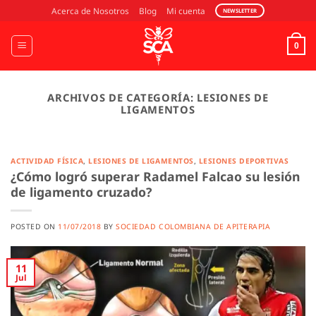
Saltar
Acerca de Nosotros
Blog
Mi cuenta
NEWSLETTER
al
contenido
0
ARCHIVOS DE CATEGORÍA:
LESIONES DE
LIGAMENTOS
ACTIVIDAD FÍSICA
,
LESIONES DE LIGAMENTOS
,
LESIONES DEPORTIVAS
¿Cómo logró superar Radamel Falcao su lesión
de ligamento cruzado?
POSTED ON
11/07/2018
BY
SOCIEDAD COLOMBIANA DE APITERAPIA
11
Jul