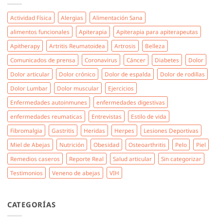
Actividad Física
Alergias
Alimentación Sana
alimentos funcionales
Apiterapia
Apiterapia para apiterapeutas
Apitherapy
Artritis Reumatoidea
Artrosis
Belleza
Comunicados de prensa
Coronavirus
Cáncer
Diabetes
Dolor
Dolor articular
Dolor crónico
Dolor de espalda
Dolor de rodillas
Dolor Lumbar
Dolor muscular
Ejercicios
Enfermedades autoinmunes
enfermedades digestivas
enfermedades reumaticas
Entrevistas
Estilo de vida
Fibromalgia
Gastritis
Heridas
Herpes
Lesiones Deportivas
Miel de Abejas
Nutrición
Obesidad
Osteoarthritis
Pelo
Piel
Remedios caseros
Reporte Real
Salud articular
Sin categorizar
Testimonios
Veneno de abejas
VIH
CATEGORÍAS