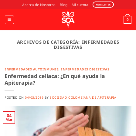
Saltar
Acerca de Nosotros
Blog
Mi cuenta
NEWSLETTER
al
contenido
0
ARCHIVOS DE CATEGORÍA:
ENFERMEDADES
DIGESTIVAS
ENFERMEDADES AUTOINMUNES
,
ENFERMEDADES DIGESTIVAS
Enfermedad celíaca: ¿En qué ayuda la
Apiterapia?
POSTED ON
04/03/2019
BY
SOCIEDAD COLOMBIANA DE APITERAPIA
04
Mar