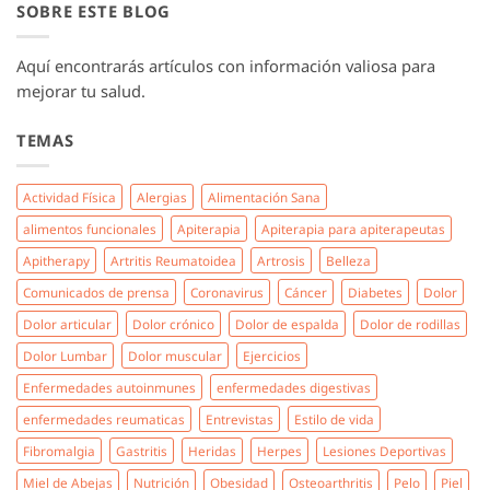
SOBRE ESTE BLOG
Aquí encontrarás artículos con información valiosa para
mejorar tu salud.
TEMAS
Actividad Física
Alergias
Alimentación Sana
alimentos funcionales
Apiterapia
Apiterapia para apiterapeutas
Apitherapy
Artritis Reumatoidea
Artrosis
Belleza
Comunicados de prensa
Coronavirus
Cáncer
Diabetes
Dolor
Dolor articular
Dolor crónico
Dolor de espalda
Dolor de rodillas
Dolor Lumbar
Dolor muscular
Ejercicios
Enfermedades autoinmunes
enfermedades digestivas
enfermedades reumaticas
Entrevistas
Estilo de vida
Fibromalgia
Gastritis
Heridas
Herpes
Lesiones Deportivas
Miel de Abejas
Nutrición
Obesidad
Osteoarthritis
Pelo
Piel