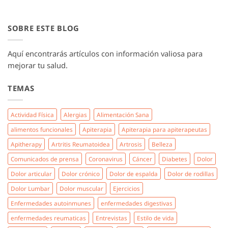
SOBRE ESTE BLOG
Aquí encontrarás artículos con información valiosa para
mejorar tu salud.
TEMAS
Actividad Física
Alergias
Alimentación Sana
alimentos funcionales
Apiterapia
Apiterapia para apiterapeutas
Apitherapy
Artritis Reumatoidea
Artrosis
Belleza
Comunicados de prensa
Coronavirus
Cáncer
Diabetes
Dolor
Dolor articular
Dolor crónico
Dolor de espalda
Dolor de rodillas
Dolor Lumbar
Dolor muscular
Ejercicios
Enfermedades autoinmunes
enfermedades digestivas
enfermedades reumaticas
Entrevistas
Estilo de vida