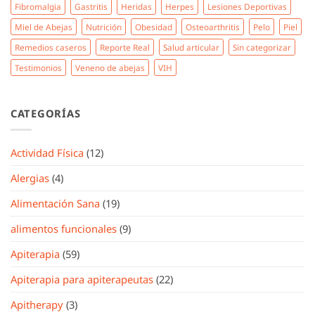
Fibromalgia
Gastritis
Heridas
Herpes
Lesiones Deportivas
Miel de Abejas
Nutrición
Obesidad
Osteoarthritis
Pelo
Piel
Remedios caseros
Reporte Real
Salud articular
Sin categorizar
Testimonios
Veneno de abejas
VIH
CATEGORÍAS
Actividad Física
(12)
Alergias
(4)
Alimentación Sana
(19)
alimentos funcionales
(9)
Apiterapia
(59)
Apiterapia para apiterapeutas
(22)
Apitherapy
(3)