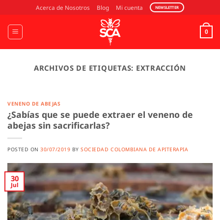
Saltar
Acerca de Nosotros
Blog
Mi cuenta
NEWSLETTER
al
contenido
0
ARCHIVOS DE ETIQUETAS:
EXTRACCIÓN
VENENO DE ABEJAS
¿Sabías que se puede extraer el veneno de
abejas sin sacrificarlas?
POSTED ON
30/07/2019
BY
SOCIEDAD COLOMBIANA DE APITERAPIA
30
Jul