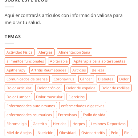
Aquí encontrarás artículos con información valiosa para
mejorar tu salud.
TEMAS
Actividad Física
Alergias
Alimentación Sana
alimentos funcionales
Apiterapia
Apiterapia para apiterapeutas
Apitherapy
Artritis Reumatoidea
Artrosis
Belleza
Comunicados de prensa
Coronavirus
Cáncer
Diabetes
Dolor
Dolor articular
Dolor crónico
Dolor de espalda
Dolor de rodillas
Dolor Lumbar
Dolor muscular
Ejercicios
Enfermedades autoinmunes
enfermedades digestivas
enfermedades reumaticas
Entrevistas
Estilo de vida
Fibromalgia
Gastritis
Heridas
Herpes
Lesiones Deportivas
Miel de Abejas
Nutrición
Obesidad
Osteoarthritis
Pelo
Piel