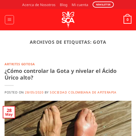
Saltar
Acerca de Nosotros
Blog
Mi cuenta
NEWSLETTER
al
contenido
0
ARCHIVOS DE ETIQUETAS:
GOTA
ARTRITIS GOTOSA
¿Cómo controlar la Gota y nivelar el Ácido
Úrico alto?
POSTED ON
28/05/2020
BY
SOCIEDAD COLOMBIANA DE APITERAPIA
28
May