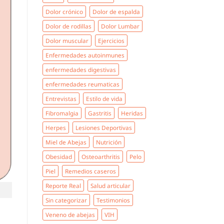
Dolor crónico
Dolor de espalda
Dolor de rodillas
Dolor Lumbar
Dolor muscular
Ejercicios
Enfermedades autoinmunes
enfermedades digestivas
enfermedades reumaticas
Entrevistas
Estilo de vida
Fibromalgia
Gastritis
Heridas
Herpes
Lesiones Deportivas
Miel de Abejas
Nutrición
Obesidad
Osteoarthritis
Pelo
Piel
Remedios caseros
Reporte Real
Salud articular
Sin categorizar
Testimonios
Veneno de abejas
VIH