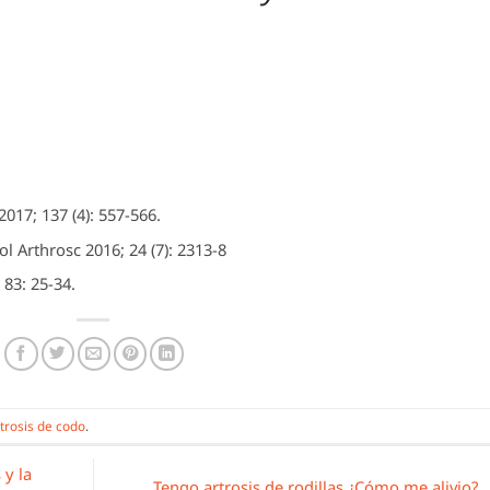
017; 137 (4): 557-566.
l Arthrosc 2016; 24 (7): 2313-8
 83: 25-34.
trosis de codo
.
 y la
Tengo artrosis de rodillas ¿Cómo me alivio?