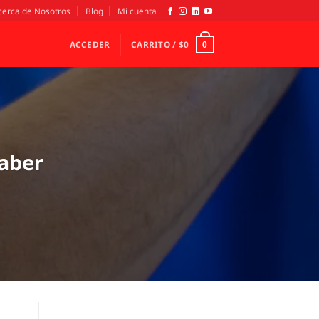
cerca de Nosotros
Blog
Mi cuenta
ACCEDER
CARRITO /
$
0
0
saber