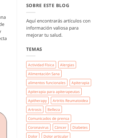
SOBRE ESTE BLOG
una
Aquí encontrarás artículos con
 de
información valiosa para
y
mejorar tu salud.
ecta
TEMAS
Actividad Física
Alergias
Alimentación Sana
alimentos funcionales
Apiterapia
Apiterapia para apiterapeutas
Apitherapy
Artritis Reumatoidea
Artrosis
Belleza
Comunicados de prensa
Coronavirus
Cáncer
Diabetes
Dolor
Dolor articular